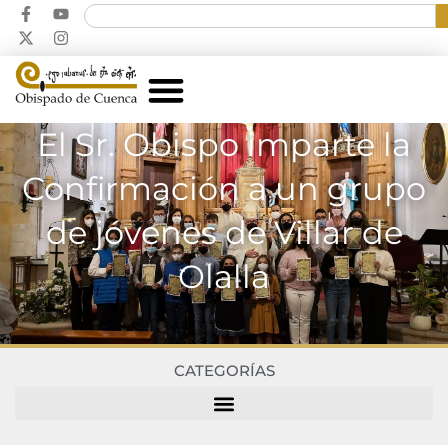
El Sr. Obispo imparte la
Confirmación a un grupo
de jóvenes de Villar de
Olalla
CATEGORÍAS