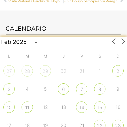
Visita Pastoral a Barchín del Hoyo y Valera de Abajo de Mons. José María Yanguas
El Sr. Obispo participa en la Peregrinación Diocesana + Misión 2023
CALENDARIO
L
M
M
J
V
S
D
30
31
1
27
28
29
2
4
5
9
3
6
7
8
12
13
16
10
11
14
15
17
18
19
20
21
22
23