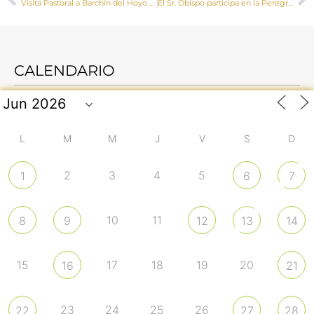
Visita Pastoral a Barchín del Hoyo y Valera de Abajo de Mons. José María Yanguas
El Sr. Obispo participa en la Peregrinación Diocesana + Misión 2023
CALENDARIO
L
M
M
J
V
S
D
2
3
4
5
1
6
7
10
11
8
9
12
13
14
15
17
18
19
20
16
21
23
24
25
26
22
27
28