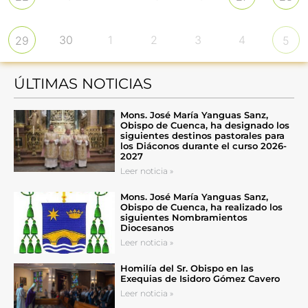
30
1
2
3
4
29
5
ÚLTIMAS NOTICIAS
Mons. José María Yanguas Sanz,
Obispo de Cuenca, ha designado los
siguientes destinos pastorales para
los Diáconos durante el curso 2026-
2027
Leer noticia »
Mons. José María Yanguas Sanz,
Obispo de Cuenca, ha realizado los
siguientes Nombramientos
Diocesanos
Leer noticia »
Homilía del Sr. Obispo en las
Exequias de Isidoro Gómez Cavero
Leer noticia »