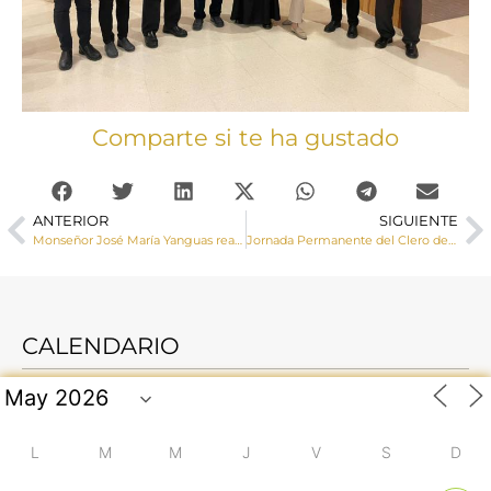
Comparte si te ha gustado
ANTERIOR
SIGUIENTE
Monseñor José María Yanguas realiza la apertura de la Asamblea de Cáritas Diocesana de Cuenca
Jornada Permanente del Clero del mes de noviembre
CALENDARIO
L
M
M
J
V
S
D