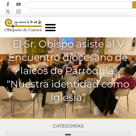
El Sr. Obispo asiste al V
Encuentro diocesano de
laicos de Parroquia,
“Nuestra identidad como
Iglesia”
CATEGORÍAS