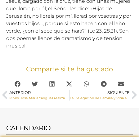
Jesús, cargado con la cruz, tiene con unas mujeres
que lloran por él; el Señor les dice: «Hijas de
Jerusalén, no lloréis por mí, llorad por vosotras y por
vuestros hijos…, porque si esto hacen con el leño
verde, ¿con el seco qué se hará?” (Lc 23, 28.31). Son
dos poemas llenos de dramatismo y de tensión
musical.
Comparte si te ha gustado
ANTERIOR
SIGUIENTE
Mons. José María Yanguas realiza una Visita Pastoral a la parroquia de La Paz en Cuenca
La Delegación de Familia y Vida elabora una guía para vivir el Adviento y la Navidad
CALENDARIO