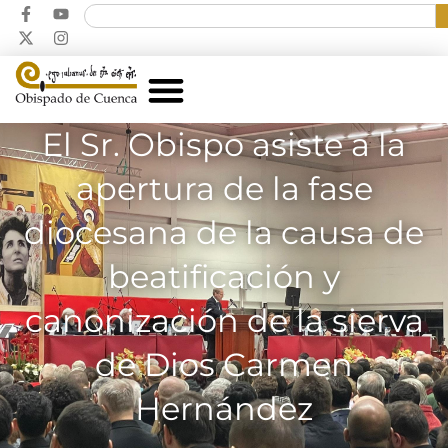
El Sr. Obispo asiste a la
apertura de la fase
diocesana de la causa de
beatificación y
canonización de la sierva
de Dios Carmen
Hernández