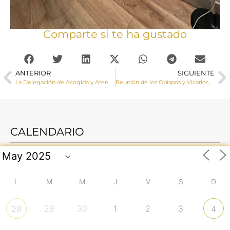
Comparte si te ha gustado
ANTERIOR
SIGUIENTE
La Delegación de Acogida y Atención a las Personas con Discapacidad ha conmemorado el Día Internacional de la Discapacidad
Reunión de los Obispos y Vicarios Generales de la provincia eclesiástica de Toledo
CALENDARIO
L
M
M
J
V
S
D
29
30
1
2
3
28
4