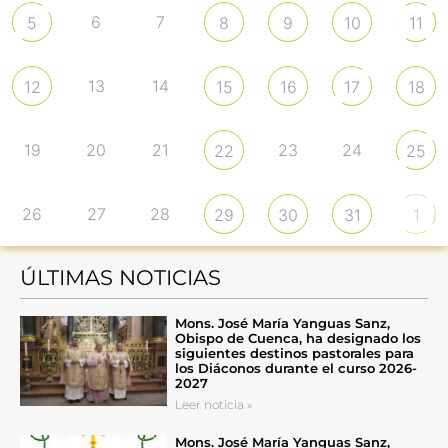
6
7
5
8
9
10
11
13
14
12
15
16
17
18
19
20
21
23
24
22
25
26
27
28
29
30
31
1
ÚLTIMAS NOTICIAS
Mons. José María Yanguas Sanz,
Obispo de Cuenca, ha designado los
siguientes destinos pastorales para
los Diáconos durante el curso 2026-
2027
Leer noticia »
Mons. José María Yanguas Sanz,