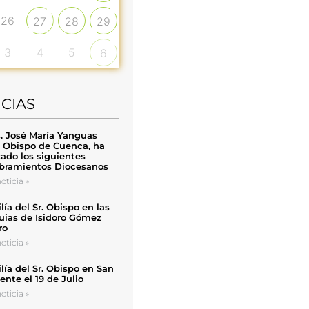
26
27
28
29
3
4
5
6
ICIAS
. José María Yanguas
, Obispo de Cuenca, ha
zado los siguientes
ramientos Diocesanos
oticia »
ía del Sr. Obispo en las
uias de Isidoro Gómez
ro
oticia »
ía del Sr. Obispo en San
nte el 19 de Julio
oticia »