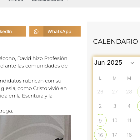
nkedIn
WhatsApp
CALENDARIO
ácono, David hizo Profesión
tad ante las comunidades de
L
M
M
andidatos rubrican con su
Iglesia, como Cristo vivió en
26
27
28
da en la Escritura y la
2
3
4
trega.
10
11
9
17
18
16