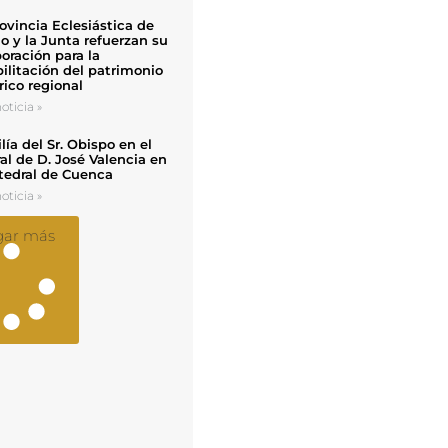
ovincia Eclesiástica de
o y la Junta refuerzan su
oración para la
ilitación del patrimonio
rico regional
oticia »
ía del Sr. Obispo en el
al de D. José Valencia en
tedral de Cuenca
oticia »
gar más