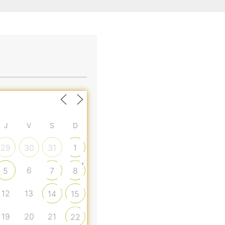
J
V
S
D
29
30
31
1
+
6
5
7
8
12
13
14
15
19
20
21
22