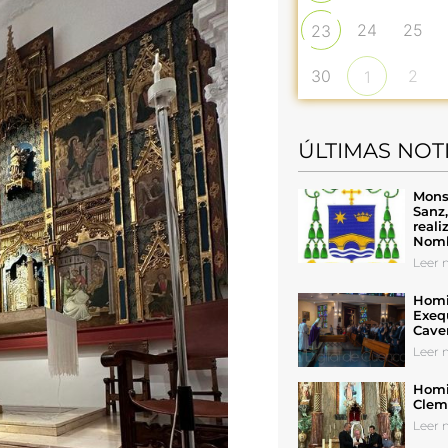
24
25
23
30
2
1
ÚLTIMAS NOT
Mons
Sanz
reali
Nomb
Leer n
Homil
Exeq
Cave
Leer n
Homil
Cleme
Leer n