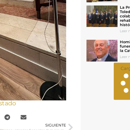
La Pr
Toled
colab
rehab
histó
Leer n
Homil
funer
la Ca
Leer n
Car
stado
SIGUIENTE