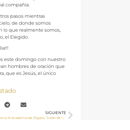
ial compañía.
stros pasos mientras
 cielo, de donde somos
en lo que realmente somos,
, el Elegido.
a!!!
os este domingo con nuestro
sean hombres de oración que
ra, que es Jesús, el único
stado
SIGUIENTE
Inicia su andadura la IX Academia de Órgano ‘Julián de la Orden’