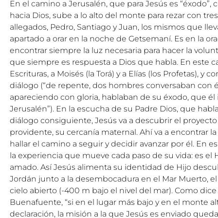
En el camino a Jerusalén, que para Jesús es “éxodo”, 
hacia Dios, sube a lo alto del monte para rezar con tre
allegados, Pedro, Santiago y Juan, los mismos que llev
apartado a orar en la noche de Getsemaní. Es en la or
encontrar siempre la luz necesaria para hacer la volun
que siempre es respuesta a Dios que habla. En este cas
Escrituras, a Moisés (la Torá) y a Elías (los Profetas), y c
diálogo (“de repente, dos hombres conversaban con él:
apareciendo con gloria, hablaban de su éxodo, que él
Jerusalén”). En la escucha de su Padre Dios, que habla e
diálogo consiguiente, Jesús va a descubrir el proyect
providente, su cercanía maternal. Ahí va a encontrar la 
hallar el camino a seguir y decidir avanzar por él. En e
la experiencia que mueve cada paso de su vida: es el Hi
amado. Así Jesús alimenta su identidad de Hijo descub
Jordán junto a la desembocadura en el Mar Muerto, el l
cielo abierto (-400 m bajo el nivel del mar). Como di
Buenafuente, “si en el lugar más bajo y en el monte a
declaración, la misión a la que Jesús es enviado que