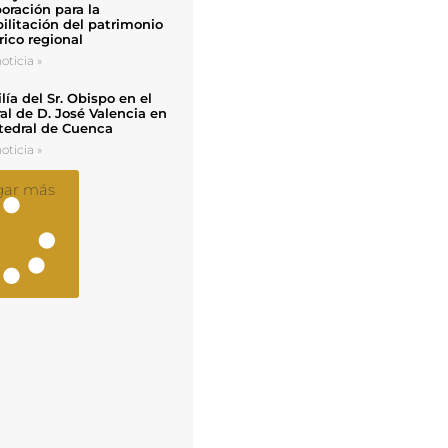
oración para la
ilitación del patrimonio
rico regional
oticia »
ía del Sr. Obispo en el
al de D. José Valencia en
tedral de Cuenca
oticia »
gar más