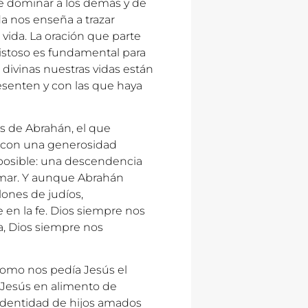
de dominar a los demás y de
a nos enseña a trazar
vida. La oración que parte
istoso es fundamental para
divinas nuestras vidas están
esenten y con las que haya
os de Abrahán, el que
d con una generosidad
posible: una descendencia
 amar. Y aunque Abrahán
lones de judíos,
en la fe. Dios siempre nos
, Dios siempre nos
omo nos pedía Jesús el
 Jesús en alimento de
 identidad de hijos amados