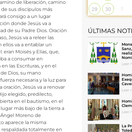
camino de liberación, camino
1
29
30
s de sus discípulos más
ará consigo a un lugar
ación donde Jesús va a
ÚLTIMAS NOT
tad de su Padre Dios. Oración
o, Jesús va a releer las
Mons
on ellos va a entablar un
Sanz
 eran Moisés y Elías, que,
reali
Nomb
 iba a consumar en
Leer n
n las Escrituras, y en el
o de Dios, su mano
Homil
Exeq
fuerza necesaria y la luz para
Cave
sa oración, Jesús va a renovar
Leer n
jo elegido, predilecto,
ierta en el bautismo, en el
Homil
Cleme
ugar más bajo de la tierra a
Leer n
ce Ángel Moreno de
lto aparece la misma
La Pr
da respaldada totalmente en
Toled