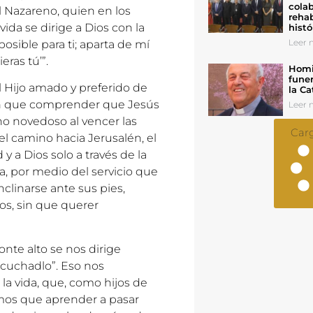
colab
el Nazareno, quien en los
rehab
da se dirige a Dios con la
histó
Leer n
posible para ti; aparta de mí
eras tú’”.
Homil
funer
l Hijo amado y preferido de
la Ca
nen que comprender que Jesús
Leer n
no novedoso al vencer las
Car
el camino hacia Jerusalén, el
y a Dios solo a través de la
da, por medio del servicio que
clinarse ante sus pies,
os, sin que querer
onte alto se nos dirige
escuchadlo”. Eso nos
a vida, que, como hijos de
mos que aprender a pasar