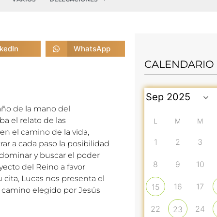
nkedIn
WhatsApp
CALENDARIO
año de la mano del
a el relato de las
L
M
M
en el camino de la vida,
1
2
3
ar a cada paso la posibilidad
 dominar y buscar el poder
8
9
10
yecto del Reino a favor
cita, Lucas nos presenta el
16
17
15
el camino elegido por Jesús
22
24
23