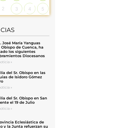
2
3
4
5
ICIAS
. José María Yanguas
, Obispo de Cuenca, ha
zado los siguientes
ramientos Diocesanos
oticia »
ía del Sr. Obispo en las
uias de Isidoro Gómez
ro
oticia »
ía del Sr. Obispo en San
nte el 19 de Julio
oticia »
ovincia Eclesiástica de
o y la Junta refuerzan su