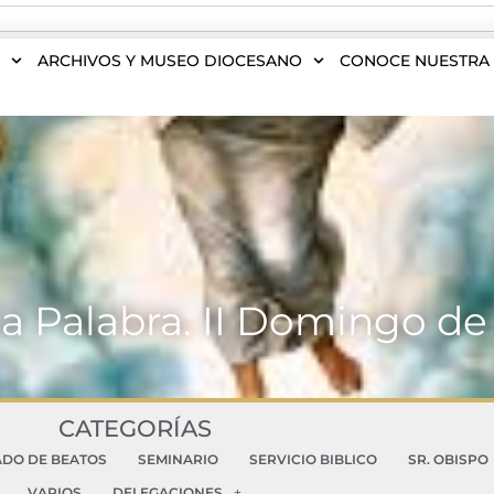
S
ARCHIVOS Y MUSEO DIOCESANO
CONOCE NUESTRA 
 la Palabra. II Domingo d
CATEGORÍAS
ADO DE BEATOS
SEMINARIO
SERVICIO BIBLICO
SR. OBISPO
VARIOS
DELEGACIONES