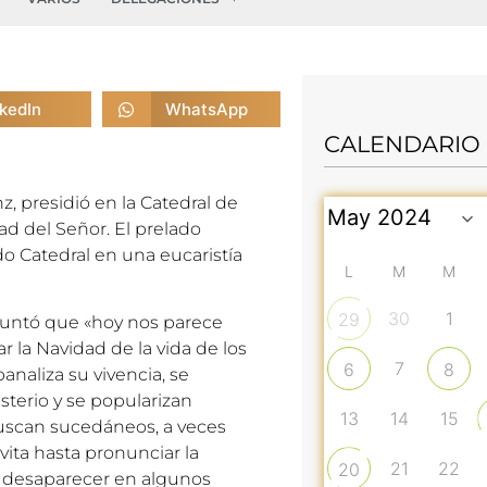
nkedIn
WhatsApp
CALENDARIO
z, presidió en la Catedral de
ad del Señor. El prelado
 Catedral en una eucaristía
L
M
M
30
1
29
puntó que «hoy nos parece
ar la Navidad de la vida de los
7
6
8
analiza su vivencia, se
sterio y se popularizan
13
14
15
buscan sucedáneos, a veces
evita hasta pronunciar la
21
22
20
ta desaparecer en algunos