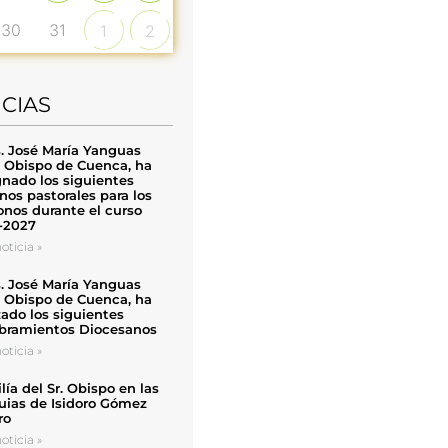
30
31
1
2
ICIAS
. José María Yanguas
, Obispo de Cuenca, ha
nado los siguientes
nos pastorales para los
nos durante el curso
-2027
oticia »
. José María Yanguas
, Obispo de Cuenca, ha
zado los siguientes
ramientos Diocesanos
oticia »
ía del Sr. Obispo en las
uias de Isidoro Gómez
ro
oticia »