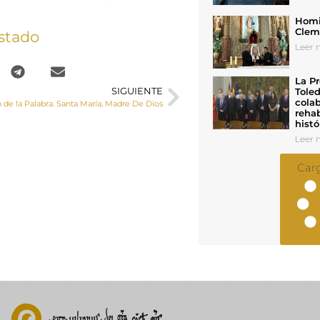
Homil
Cleme
stado
Leer n
La Pr
Toled
SIGUIENTE
colab
n de la Palabra. Santa María, Madre De Dios
rehab
histó
Leer n
Car