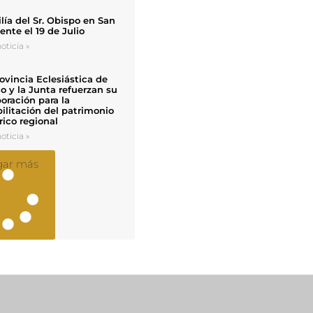
ía del Sr. Obispo en San
nte el 19 de Julio
oticia »
ovincia Eclesiástica de
o y la Junta refuerzan su
oración para la
ilitación del patrimonio
rico regional
oticia »
gar más