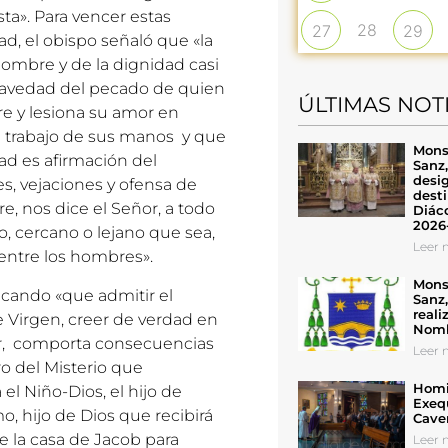
sta». Para vencer estas
28
27
29
ad, el obispo señaló que «la
hombre y de la dignidad casi
 gravedad del pecado de quien
ÚLTIMAS NOT
re y lesiona su amor en
 trabajo de sus manos y que
Mons
ad es afirmación del
Sanz
desig
es, vejaciones y ofensa de
desti
e, nos dice el Señor, a todo
Diáco
2026
, cercano o lejano que sea,
Leer n
ntre los hombres».
Mons
alcando «que admitir el
Sanz
reali
 Virgen, creer de verdad en
Nomb
ar, comporta consecuencias
Leer n
ro del Misterio que
Homil
l Niño-Dios, el hijo de
Exeq
o, hijo de Dios que recibirá
Cave
e la casa de Jacob para
Leer n