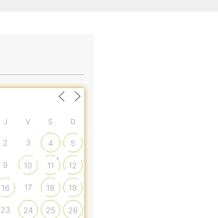
J
V
S
D
2
3
4
5
+
9
10
11
12
17
16
18
19
23
24
25
26