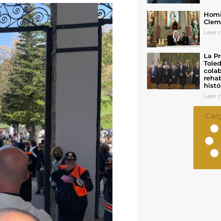
Homil
Cleme
Leer n
La Pr
Toled
colab
rehab
histó
Leer n
Car