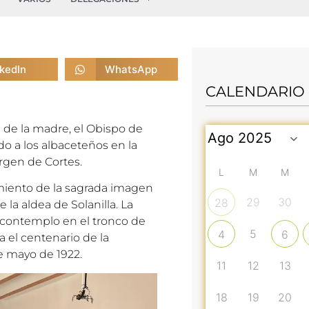
nkedIn
WhatsApp
CALENDARIO
 de la madre, el Obispo de
 a los albaceteños en la
irgen de Cortes.
L
M
M
imiento de la sagrada imagen
29
30
28
 la aldea de Solanilla. La
 contemplo en el tronco de
5
4
6
 el centenario de la
de mayo de 1922.
11
12
13
18
19
20