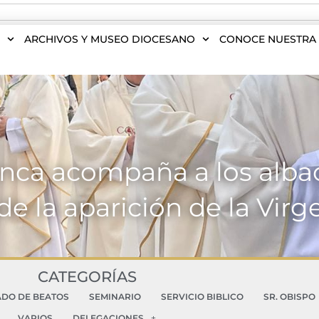
S
ARCHIVOS Y MUSEO DIOCESANO
CONOCE NUESTRA 
nca acompaña a los alba
de la aparición de la Vir
CATEGORÍAS
ADO DE BEATOS
SEMINARIO
SERVICIO BIBLICO
SR. OBISPO
VARIOS
DELEGACIONES