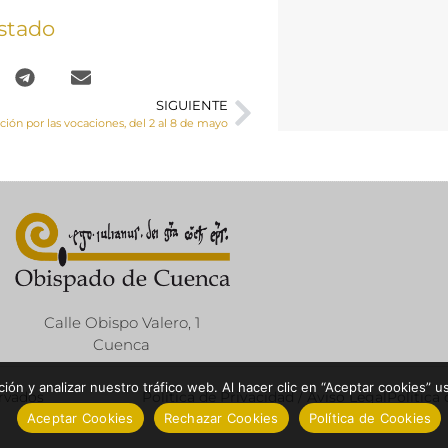
stado
SIGUIENTE
ión por las vocaciones, del 2 al 8 de mayo
Calle Obispo Valero, 1
Cuenca
ón y analizar nuestro tráfico web. Al hacer clic en “Aceptar cookies” u
ervados
Política de Privacidad / Aviso Legal
Política
Aceptar Cookies
Rechazar Cookies
Política de Cookies