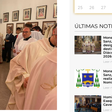
25
26
27
ÚLTIMAS NOT
Mons
Sanz
desig
desti
Diáco
2026
Leer n
Mons
Sanz
reali
Nomb
Leer n
Homil
Exeq
Cave
Leer n