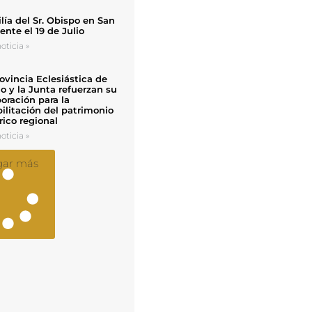
ía del Sr. Obispo en San
nte el 19 de Julio
oticia »
ovincia Eclesiástica de
o y la Junta refuerzan su
oración para la
ilitación del patrimonio
rico regional
oticia »
gar más