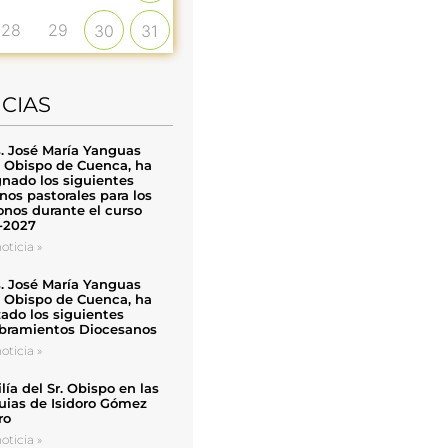
28
29
30
31
ICIAS
. José María Yanguas
, Obispo de Cuenca, ha
nado los siguientes
nos pastorales para los
nos durante el curso
-2027
oticia »
. José María Yanguas
, Obispo de Cuenca, ha
zado los siguientes
ramientos Diocesanos
oticia »
ía del Sr. Obispo en las
uias de Isidoro Gómez
ro
oticia »