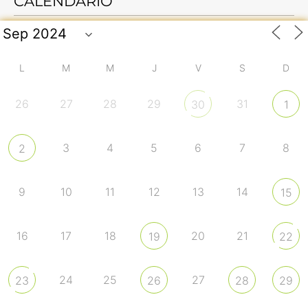
CALENDARIO
L
M
M
J
V
S
D
26
27
28
29
31
30
1
3
4
5
6
7
8
2
9
10
11
12
13
14
15
16
17
18
20
21
19
22
24
25
27
23
26
28
29