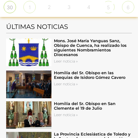
2
3
4
30
1
5
6
ÚLTIMAS NOTICIAS
Mons. José María Yanguas Sanz,
Obispo de Cuenca, ha realizado los
siguientes Nombramientos
Diocesanos
Leer noticia »
Homilía del Sr. Obispo en las
Exequias de Isidoro Gómez Cavero
Leer noticia »
Homilía del Sr. Obispo en San
Clemente el 19 de Julio
Leer noticia »
La Provincia Eclesiástica de Toledo y