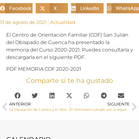
Facebook
X
LinkedIn
WhatsAp
13 de agosto de 2021
Actualidad
El Centro de Orientación Familiar (COF) San Julián
del Obispado de Cuenca ha presentado la
memoria del Curso 2020-2021. Puedes consultarla y
descargarla en el siguiente PDF.
PDF MEMORIA COF 2020-2021
Comparte si te ha gustado
ANTERIOR
SIGUIENTE
La Diputación de Cuenca y el Obispado renuevan el convenio dotado con 700.000 euros que llegará a 18 municipios
El Seminario cumple con la legalidad y dispone de licencia de vado por lo que la acusación de tener un “aparcamiento ilegal” es completamente falsa