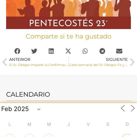
Comparte si te ha gustado
ANTERIOR
SIGUIENTE
El Sr. Obispo imparte la Confirmación a un grupo de adolescentes de Villar de Olalla
Carta semanal del Sr. Obispo: Fe y vida de fe
CALENDARIO
L
M
M
J
V
S
D