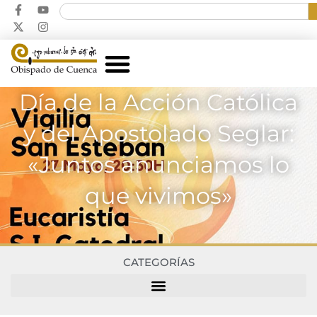
Día de la Acción Católica
y del Apostolado Seglar:
«Juntos anunciamos lo
que vivimos»
CATEGORÍAS