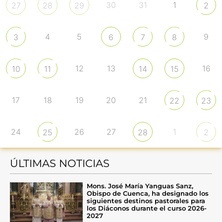
30
31
1
27
28
29
2
4
5
9
3
6
7
8
12
13
16
10
11
14
15
17
18
19
20
21
22
23
24
26
27
1
25
28
2
ÚLTIMAS NOTICIAS
Mons. José María Yanguas Sanz,
Obispo de Cuenca, ha designado los
siguientes destinos pastorales para
los Diáconos durante el curso 2026-
2027