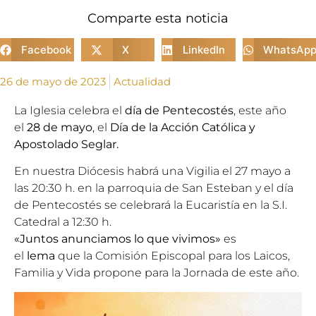
Comparte esta noticia
Facebook
X
LinkedIn
WhatsAp
26 de mayo de 2023
Actualidad
La Iglesia celebra el
día de Pentecostés
, este año
el
28 de mayo
, el
Día de la Acción Católica y
Apostolado Seglar.
En nuestra Diócesis habrá una Vigilia el 27 mayo a
las 20:30 h. en la parroquia de San Esteban y el día
de Pentecostés se celebrará la Eucaristía en la S.I.
Catedral a 12:30 h.
«Juntos anunciamos lo que vivimos»
es
el
lema
que la
Comisión Episcopal para los Laicos,
Familia y Vida
propone para la Jornada de este año.