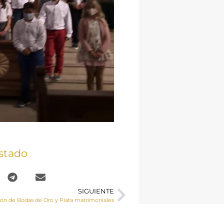
stado
SIGUIENTE
ión de Bodas de Oro y Plata matrimoniales