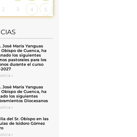
2
3
4
5
ICIAS
. José María Yanguas
, Obispo de Cuenca, ha
nado los siguientes
nos pastorales para los
nos durante el curso
-2027
oticia »
. José María Yanguas
, Obispo de Cuenca, ha
zado los siguientes
ramientos Diocesanos
oticia »
ía del Sr. Obispo en las
uias de Isidoro Gómez
ro
oticia »