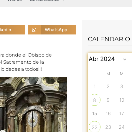
nkedIn
WhatsApp
CALENDARIO
ara donde el Obispo de
l Sacramento de la
cidades a todos!!!
L
M
M
1
2
3
9
10
8
15
16
17
23
24
22