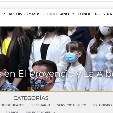
S
ARCHIVOS Y MUSEO DIOCESANO
CONOCE NUESTRA 
 en El Provencio y La Alb
CATEGORÍAS
ADO DE BEATOS
SEMINARIO
SERVICIO BIBLICO
SR. OBISPO
VARIOS
DELEGACIONES