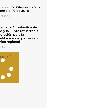
ía del Sr. Obispo en San
nte el 19 de Julio
oticia »
ovincia Eclesiástica de
o y la Junta refuerzan su
oración para la
ilitación del patrimonio
rico regional
oticia »
gar más