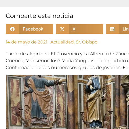
Comparte esta noticia
Facebook
X
Li
14 de mayo de 2021
Actualidad
,
Sr. Obispo
Tarde de alegría en El Provencio y La Alberca de Zánc
Cuenca, Monseñor José María Yanguas, ha impartido e
Confirmación a dos numerosos grupos de jóvenes. Feli