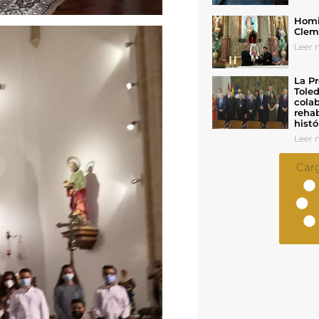
Homil
Cleme
Leer n
La Pr
Toled
colab
rehab
histó
Leer n
Car