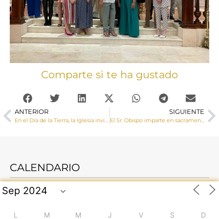
Comparte si te ha gustado
ANTERIOR
SIGUIENTE
En el Día de la Tierra, la Iglesia invita a celebrar la Semana Laudato Si’ 2022
El Sr. Obispo imparte en sacramento de la Confirmación a un grupo de jóvenes de la parroquia de Honrubia
CALENDARIO
L
M
M
J
V
S
D