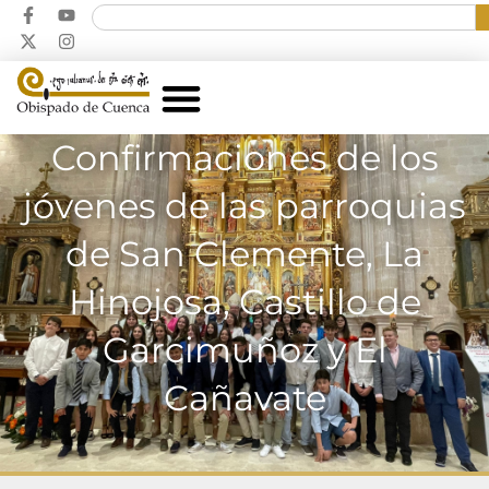
Confirmaciones de los
jóvenes de las parroquias
de San Clemente, La
Hinojosa, Castillo de
Garcimuñoz y El
Cañavate