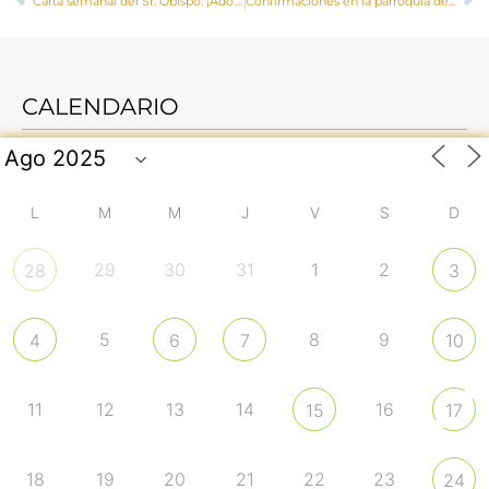
Carta semanal del Sr. Obispo: ¡Adorable misterio de amor y comunión!
Confirmaciones en la parroquia de Mota del Cuervo
CALENDARIO
L
M
M
J
V
S
D
29
30
31
1
2
28
3
5
8
9
4
6
7
10
11
12
13
14
16
15
17
18
19
20
21
22
23
24