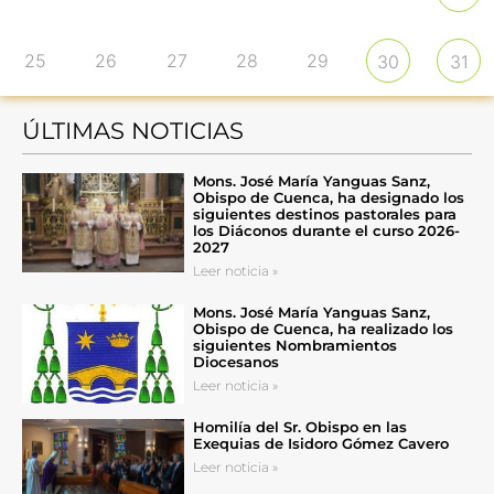
25
26
27
28
29
30
31
ÚLTIMAS NOTICIAS
Mons. José María Yanguas Sanz,
Obispo de Cuenca, ha designado los
siguientes destinos pastorales para
los Diáconos durante el curso 2026-
2027
Leer noticia »
Mons. José María Yanguas Sanz,
Obispo de Cuenca, ha realizado los
siguientes Nombramientos
Diocesanos
Leer noticia »
Homilía del Sr. Obispo en las
Exequias de Isidoro Gómez Cavero
Leer noticia »