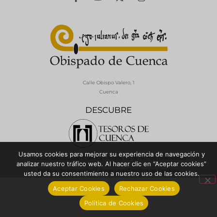
Calle Obispo Valero, 1
Cuenca
DESCUBRE
Usamos cookies para mejorar su experiencia de navegación y
© 2026 Diócesis de Cuenca - Todos los derechos reservados
analizar nuestro tráfico web. Al hacer clic en “Aceptar cookies”
Política de Privacidad / Aviso Legal
Política de Cookies
usted da su consentimiento a nuestro uso de las cookies.
Aceptar Cookies
Rechazar Cookies
Política de Cookies