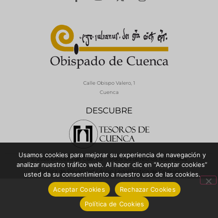
Calle Obispo Valero, 1
Cuenca
DESCUBRE
Usamos cookies para mejorar su experiencia de navegación y
© 2026 Diócesis de Cuenca - Todos los derechos reservados
analizar nuestro tráfico web. Al hacer clic en “Aceptar cookies”
Política de Privacidad / Aviso Legal
Política de Cookies
usted da su consentimiento a nuestro uso de las cookies.
Aceptar Cookies
Rechazar Cookies
Política de Cookies