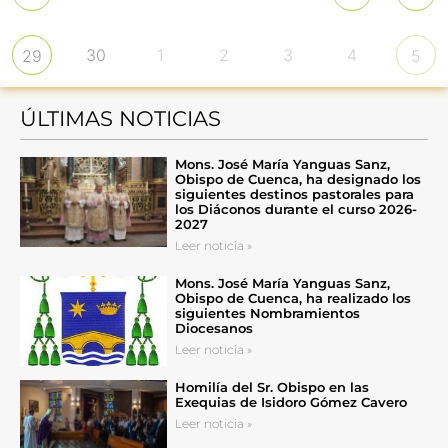
30
1
2
3
4
29
5
ÚLTIMAS NOTICIAS
Mons. José María Yanguas Sanz,
Obispo de Cuenca, ha designado los
siguientes destinos pastorales para
los Diáconos durante el curso 2026-
2027
Leer noticia »
Mons. José María Yanguas Sanz,
Obispo de Cuenca, ha realizado los
siguientes Nombramientos
Diocesanos
Leer noticia »
Homilía del Sr. Obispo en las
Exequias de Isidoro Gómez Cavero
Leer noticia »