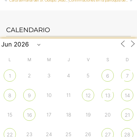
Carta semanal del Sr. Obispo: ¡Adorable misterio de amor y comunión!
Confirmaciones en la parroquia de Mota del Cuervo
CALENDARIO
L
M
M
J
V
S
D
2
3
4
5
1
6
7
10
11
8
9
12
13
14
15
17
18
19
20
16
21
23
24
25
26
22
27
28