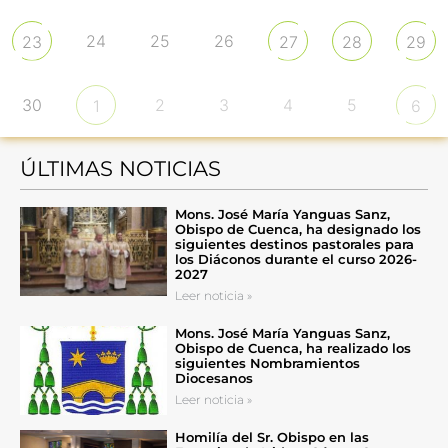
24
25
26
23
27
28
29
30
2
3
4
5
1
6
ÚLTIMAS NOTICIAS
Mons. José María Yanguas Sanz,
Obispo de Cuenca, ha designado los
siguientes destinos pastorales para
los Diáconos durante el curso 2026-
2027
Leer noticia »
Mons. José María Yanguas Sanz,
Obispo de Cuenca, ha realizado los
siguientes Nombramientos
Diocesanos
Leer noticia »
Homilía del Sr. Obispo en las