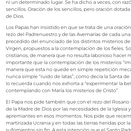
ni un determinado lugar. Se ha dicho a veces, con razó
sencillos. Oración de los sencillos, pero oración dotad
de Dios.
Los Papas han insistido en que se trata de una oración
rezo del Padrenuestro y de las Avemarías de cada una
precedido del enunciado de los distintos misterios de l
Virgen, propuestos a la contemplación de los fieles. 
cristianos, de manera que no resulta laborioso hacer 
importante que la contemplación de los misterios “imp
manera que esta no quede en simple repetición mecán
nunca simple “ruido de latas”, como decía la Santa de 
lo recuerda cuando nos exhorta a “experimentar la bell
contemplando con María los misterios de Cristo”.
El Papa nos pide también que con el rezo del Rosario
de la Madre de Dios por las necesidades de la Iglesia
apremiantes en esos momentos. Nos pide que recemos
martirizada Ucrania y en todas las tierras heridas por l
sufrimientos sin fin. A esta intención que el Santo Pa