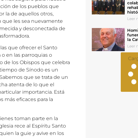
colab
zación de los pueblos que
rehab
histó
 la de aquellos otros,
Leer n
tan que les sea nuevamente
ormecida y desconectada de
Homil
funer
rasformadora.
la Ca
Leer n
 las que ofrecer el Santo
 o en las parroquias o
Car
o de los Obispos que celebra
l tiempo de Sínodo es un
. Sabemos que se trata de un
ha atenta de lo que el
particular importancia. Está
s más eficaces para la
quienes toman parte en la
lesia rece al Espíritu Santo
quien la guie y avive en los