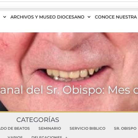
S
ARCHIVOS Y MUSEO DIOCESANO
CONOCE NUESTRA 
nal del Sr. Obispo: Mes 
CATEGORÍAS
ADO DE BEATOS
SEMINARIO
SERVICIO BIBLICO
SR. OBISPO
VARIOS
DELEGACIONES