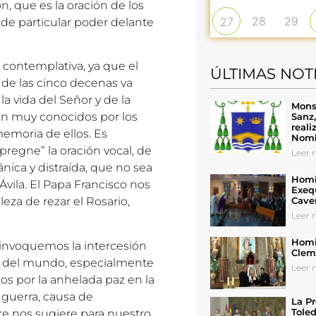
n, que es la oración de los
28
29
27
a de particular poder delante
 contemplativa, ya que el
ÚLTIMAS NOT
 de las cinco decenas va
a vida del Señor y de la
Mons
Son muy conocidos por los
Sanz
reali
memoria de ellos. Es
Nomb
regne” la oración vocal, de
Leer n
ica y distraída, que no sea
Homil
Ávila. El Papa Francisco nos
Exeq
Cave
eza de rezar el Rosario,
Leer n
Homil
 invoquemos la intercesión
Cleme
 y del mundo, especialmente
Leer n
 por la anhelada paz en la
a guerra, causa de
La Pr
Toled
dre nos sugiere para nuestro