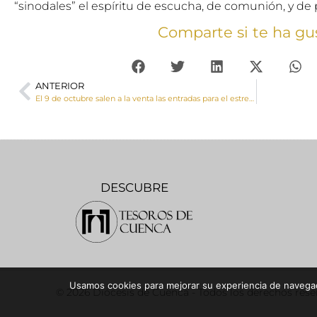
“sinodales” el espíritu de escucha, de comunión, y de
Comparte si te ha gu
ANTERIOR
El 9 de octubre salen a la venta las entradas para el estreno del musical ‘Original, el paso de Carlo’ el 18 de noviembre en el Auditorio de Cuenca
DESCUBRE
Usamos cookies para mejorar su experiencia de navegaci
© 2026 Diócesis de Cuenca - Todos los derechos res