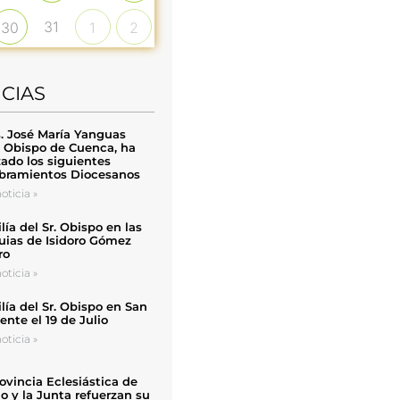
31
30
1
2
ICIAS
. José María Yanguas
, Obispo de Cuenca, ha
zado los siguientes
ramientos Diocesanos
oticia »
ía del Sr. Obispo en las
uias de Isidoro Gómez
ro
oticia »
ía del Sr. Obispo en San
nte el 19 de Julio
oticia »
ovincia Eclesiástica de
o y la Junta refuerzan su