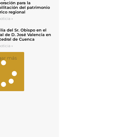
oración para la
ilitación del patrimonio
rico regional
oticia »
ía del Sr. Obispo en el
al de D. José Valencia en
tedral de Cuenca
oticia »
gar más