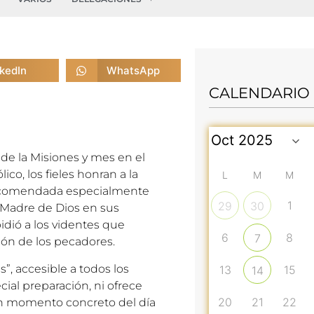
nkedIn
WhatsApp
CALENDARIO
e la Misiones y mes en el
o, los fieles honran a la
L
M
M
 recomendada especialmente
1
29
30
a Madre de Dios en sus
idió a los videntes que
6
8
7
ión de los pecadores.
s”, accesible a todos los
13
15
14
cial preparación, ni ofrece
20
21
22
a un momento concreto del día