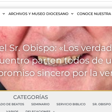
S
ARCHIVOS Y MUSEO DIOCESANO
CONOCE NUESTRA 
l Sr. Obispo: «Los verda
uentro parten todos de u
romiso sincero por la ve
CATEGORÍAS
ADO DE BEATOS
SEMINARIO
SERVICIO BIBLICO
SR. OBISPO
VARIOS
DELEGACIONES