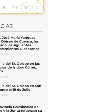
28
29
30
31
ICIAS
. José María Yanguas
, Obispo de Cuenca, ha
zado los siguientes
ramientos Diocesanos
oticia »
ía del Sr. Obispo en las
uias de Isidoro Gómez
ro
oticia »
ía del Sr. Obispo en San
nte el 19 de Julio
oticia »
ovincia Eclesiástica de
o y la Junta refuerzan su