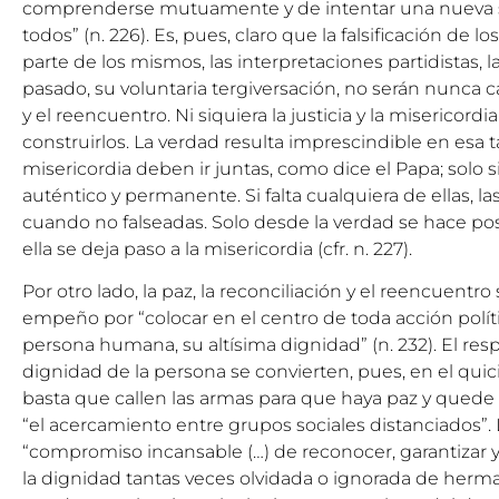
comprenderse mutuamente y de intentar una nueva sí
todos” (n. 226). Es, pues, claro que la falsificación de 
parte de los mismos, las interpretaciones partidistas, l
pasado, su voluntaria tergiversación, no serán nunca c
y el reencuentro. Ni siquiera la justicia y la misericordi
construirlos. La verdad resulta imprescindible en esa ta
misericordia deben ir juntas, como dice el Papa; solo si
auténtico y permanente. Si falta cualquiera de ellas, las
cuando no falseadas. Solo desde la verdad se hace posib
ella se deja paso a la misericordia (cfr. n. 227).
Por otro lado, la paz, la reconciliación y el reencuentro
empeño por “colocar en el centro de toda acción polític
persona humana, su altísima dignidad” (n. 232). El res
dignidad de la persona se convierten, pues, en el quicio
basta que callen las armas para que haya paz y quede 
“el acercamiento entre grupos sociales distanciados”. 
“compromiso incansable (…) de reconocer, garantizar 
la dignidad tantas veces olvidada o ignorada de herm