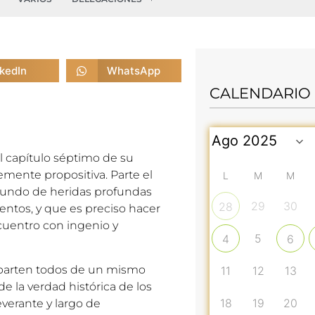
nkedIn
WhatsApp
CALENDARIO
 el capítulo séptimo de su
emente propositiva. Parte el
L
M
M
 mundo de heridas profundas
29
30
28
entos, y que es preciso hacer
cuentro con ingenio y
5
4
6
 parten todos de un mismo
11
12
13
e la verdad histórica de los
18
19
20
everante y largo de