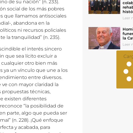
no de su nación” (n. 233).
colab
rehab
ión social de los más pobres
histó
es que llamamos antisociales
Leer n
ndial-, abandona en la
Homil
íticos ni recursos policiales
funer
la tranquilidad” (n. 235).
la Ca
Leer n
indible el interés sincero
 que sea lícito excluir a
Car
 cualquier otro bien más
s ya un vínculo que une a los
endimiento entre diversos.
ve con mayor claridad la
s propuestas técnicas,
ue existen diferentes
 reconoce “la posibilidad de
 en parte, algo que pueda ser
al” (n. 228). ¡Qué enfoque
rfecta y acabada, para