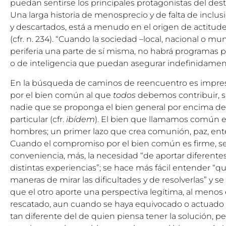
puedan sentirse los principales protagonistas del desti
Una larga historia de menosprecio y de falta de inclus
y descartados, está a menudo en el origen de actitud
(cfr. n. 234). “Cuando la sociedad –local, nacional o mu
periferia una parte de sí misma, no habrá programas pol
o de inteligencia que puedan asegurar indefinidamente 
En la búsqueda de caminos de reencuentro es impresc
por el bien común al que
todos
debemos contribuir, sin
nadie que se proponga el bien general por encima de
particular (cfr.
ibídem
). El bien que llamamos común e
hombres; un primer lazo que crea comunión, paz, ent
Cuando el compromiso por el bien común es firme, se 
conveniencia, más, la necesidad “de aportar diferente
distintas experiencias”; se hace más fácil entender “q
maneras de mirar las dificultades y de resolverlas” y se
que el otro aporte una perspectiva legítima, al menos
rescatado, aun cuando se haya equivocado o actuado m
tan diferente del de quien piensa tener la solución, pe