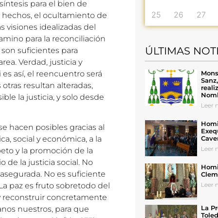
ntesis para el bien de
25
26
27
los hechos, el ocultamiento de
as visiones idealizadas del
amino para la reconciliación
ÚLTIMAS NOT
a son suficientes para
rea. Verdad, justicia y
Mons
 es así, el reencuentro será
Sanz
 otras resultan alteradas,
reali
Nomb
le la justicia, y solo desde
Leer n
Homil
 se hacen posibles gracias al
Exeq
Cave
a, social y económica, a la
Leer n
peto y la promoción de la
 de la justicia social. No
Homil
asegurada. No es suficiente
Cleme
Leer n
La paz es fruto sobretodo del
y reconstruir concretamente
La Pr
anos nuestros, para que
Toled