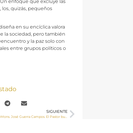
 Un enfoque que excluye las
 los, quizás, pequeños
iseña en su encíclica valora
de la sociedad, pero también
encuentro y la paz solo con
ales entre grupos políticos o
stado
SIGUIENTE
El documental «Mons. José Guerra Campos. El Pastor bueno» rinde homenaje al que fuera Obispo de Cuenca