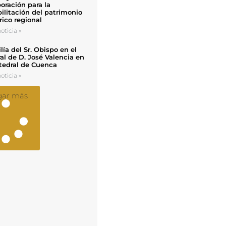
oración para la
ilitación del patrimonio
rico regional
oticia »
ía del Sr. Obispo en el
al de D. José Valencia en
tedral de Cuenca
oticia »
gar más