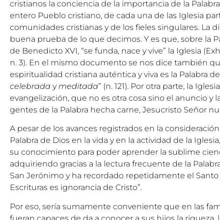
cristianos la conciencia de la importancia de la Palabra
entero Pueblo cristiano, de cada una de las Iglesia part
comunidades cristianas y de los fieles singulares. La d
buena prueba de lo que decimos. Y es que, sobre la Pa
de Benedicto XVI, “se funda, nace y vive” la Iglesia (Ex
n. 3). En el mismo documento se nos dice también qu
espiritualidad cristiana auténtica y viva es la Palabra 
celebrada
y
meditada
” (n. 121). Por otra parte, la Iglesi
evangelización, que no es otra cosa sino el anuncio y l
gentes de la Palabra hecha carne, Jesucristo Señor nu
A pesar de los avances registrados en la consideración 
Palabra de Dios en la vida y en la actividad de la Iglesia
su conocimiento para poder aprender la sublime cienc
adquiriendo gracias a la lectura frecuente de la Palab
San Jerónimo y ha recordado repetidamente el Santo P
Escrituras es ignorancia de Cristo”.
Por eso, sería sumamente conveniente que en las famil
fueran capaces de da a conocer a sus hijos la riqueza, la