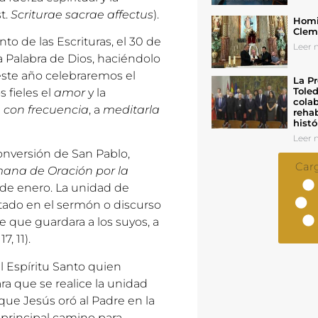
t.
Scriturae sacrae affectus
).
Homil
Cleme
to de las Escrituras, el 30 de
Leer n
 Palabra de Dios, haciéndolo
este año celebraremos el
La Pr
Toled
 fieles el
amor
y la
colab
a con frecuencia
, a
meditarla
rehab
histó
Leer n
nversión de San Pablo,
Car
ana de Oración por la
 de enero. La unidad de
stado en el sermón o discurso
 que guardara a los suyos, a
17, 11).
 Espíritu Santo quien
a que se realice la unidad
a que Jesús oró al Padre en la
 principal camino para