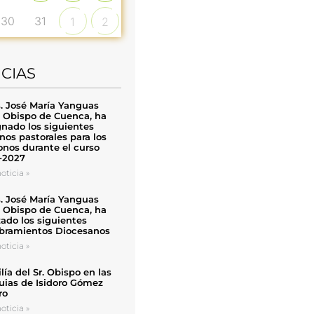
30
31
1
2
ICIAS
. José María Yanguas
, Obispo de Cuenca, ha
nado los siguientes
nos pastorales para los
nos durante el curso
-2027
oticia »
. José María Yanguas
, Obispo de Cuenca, ha
zado los siguientes
ramientos Diocesanos
oticia »
ía del Sr. Obispo en las
uias de Isidoro Gómez
ro
oticia »