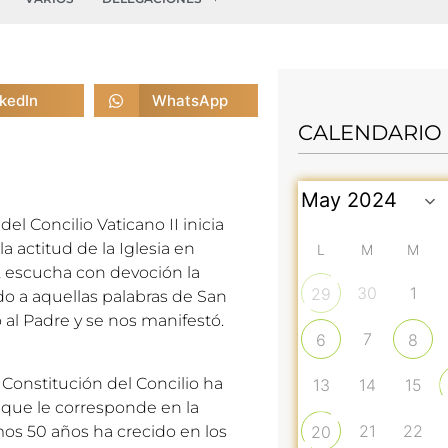
nkedIn
WhatsApp
CALENDARIO
n
del Concilio Vaticano II inicia
 actitud de la Iglesia en
L
M
M
ce, escucha con devoción la
30
1
29
do a aquellas palabras de San
 al Padre y se nos manifestó.
7
6
8
 Constitución del Concilio ha
13
14
15
 que le corresponde en la
21
22
timos 50 años ha crecido en los
20