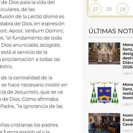
 de Dios para la vida del
28
27
29
iculares, de las
ifusión de la
Lectio divina
es
labra de Dios, en expresión
ÚLTIMAS NOT
hort. Apost.
Verbum Domini
,
e, “el fundamento de toda
Mons
de Dios anunciada,
acogida
,
Sanz
a está al servicio de la
desig
desti
a proclamación a todas las
Diáco
estro.
2026
Leer n
de la centralidad de la
Mons
, se hace necesario insistir en
Sanz
ia de Jesucristo, que se va
reali
Nomb
ra de Dios. Como afirmaba
Leer n
adre, “la ignorancia de las
Homil
Exeq
Cave
ias cristianas los padres
Leer n
 fuerza espiritual y la