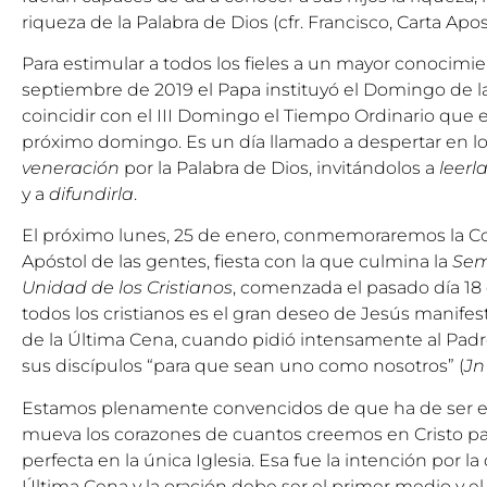
riqueza de la Palabra de Dios (cfr. Francisco, Carta Apos
Para estimular a todos los fieles a un mayor conocimien
septiembre de 2019 el Papa instituyó el Domingo de la
coincidir con el III Domingo el Tiempo Ordinario que 
próximo domingo. Es un día llamado a despertar en los
veneración
por la Palabra de Dios, invitándolos a
leerl
y a
difundirla
.
El próximo lunes, 25 de enero, conmemoraremos la Co
Apóstol de las gentes, fiesta con la que culmina la
Sem
Unidad de los Cristianos
, comenzada el pasado día 18
todos los cristianos es el gran deseo de Jesús manife
de la Última Cena, cuando pidió intensamente al Padre
sus discípulos “para que sean uno como nosotros” (
Jn
Estamos plenamente convencidos de que ha de ser el
mueva los corazones de cuantos creemos en Cristo par
perfecta en la única Iglesia. Esa fue la intención por l
Última Cena y la oración debe ser el primer medio y el