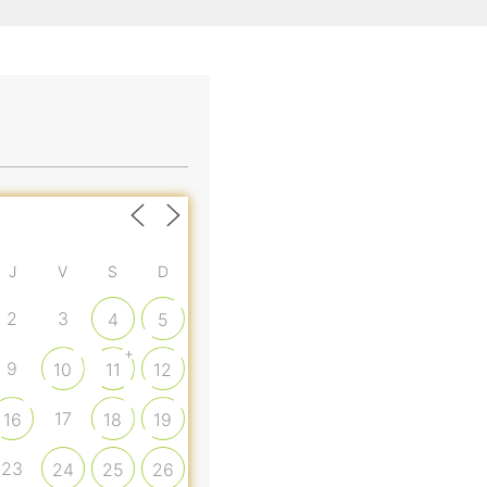
J
V
S
D
2
3
4
5
+
9
10
11
12
17
16
18
19
23
24
25
26