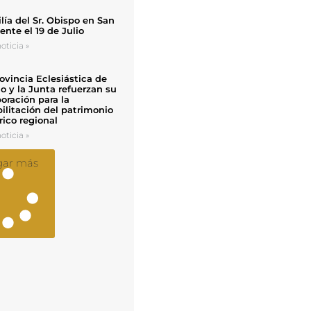
ía del Sr. Obispo en San
nte el 19 de Julio
oticia »
ovincia Eclesiástica de
o y la Junta refuerzan su
oración para la
ilitación del patrimonio
rico regional
oticia »
gar más