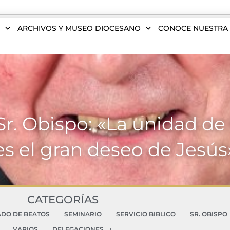
S
ARCHIVOS Y MUSEO DIOCESANO
CONOCE NUESTRA 
r. Obispo: «La unidad de 
es el gran deseo de Jesús
CATEGORÍAS
ADO DE BEATOS
SEMINARIO
SERVICIO BIBLICO
SR. OBISPO
VARIOS
DELEGACIONES