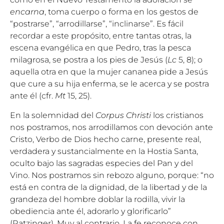
encarna
, toma cuerpo o forma en los gestos de
“postrarse”, “arrodillarse”, “inclinarse”. Es fácil
recordar a este propósito, entre tantas otras, la
escena evangélica en que Pedro, tras la pesca
milagrosa, se postra a los pies de Jesús (
Lc
5, 8); o
aquella otra en que la mujer cananea pide a Jesús
que cure a su hija enferma, se le acerca y se postra
ante él (cfr.
Mt
15, 25).
En la solemnidad del
Corpus Christi
los cristianos
nos postramos, nos arrodillamos con devoción ante
Cristo, Verbo de Dios hecho carne, presente real,
verdadera y sustancialmente en la Hostia Santa,
oculto bajo las sagradas especies del Pan y del
Vino. Nos postramos sin rebozo alguno, porque: “no
está en contra de la dignidad, de la libertad y de la
grandeza del hombre doblar la rodilla, vivir la
obediencia ante él, adorarlo y glorificarlo”
(Ratzinger). Muy al contrario. La fe reconoce con