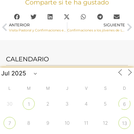
Comparte si te ha gustado
ANTERIOR
SIGUIENTE
Visita Pastoral y Confirmaciones en Cañizares
Confirmaciones a los jóvenes de Los Hinojosos y Osa de la Vega
CALENDARIO
L
M
M
J
V
S
D
30
2
3
4
5
1
6
8
9
10
11
12
7
13