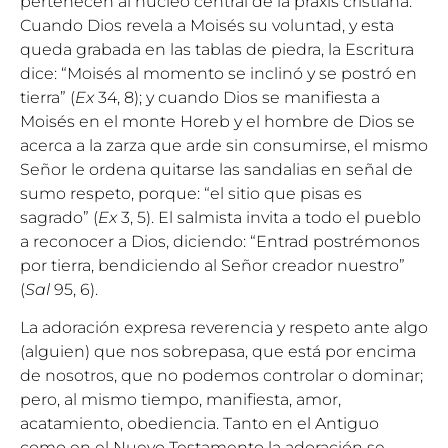
pertenecen al núcleo central de la praxis cristiana.
Cuando Dios revela a Moisés su voluntad, y esta
queda grabada en las tablas de piedra, la Escritura
dice: “Moisés al momento se inclinó y se postró en
tierra” (
Ex
34, 8); y cuando Dios se manifiesta a
Moisés en el monte Horeb y el hombre de Dios se
acerca a la zarza que arde sin consumirse, el mismo
Señor le ordena quitarse las sandalias en señal de
sumo respeto, porque: “el sitio que pisas es
sagrado” (
Ex
3, 5). El salmista invita a todo el pueblo
a reconocer a Dios, diciendo: “Entrad postrémonos
por tierra, bendiciendo al Señor creador nuestro”
(
Sal
95, 6).
La adoración expresa reverencia y respeto ante algo
(alguien) que nos sobrepasa, que está por encima
de nosotros, que no podemos controlar o dominar;
pero, al mismo tiempo, manifiesta, amor,
acatamiento, obediencia. Tanto en el Antiguo
como en el Nuevo Testamento la adoración se