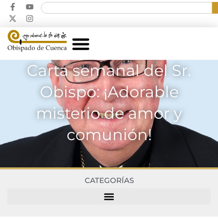
Carta semanal del Sr.
Obispo: ¡Adorable
misterio de amor y
comunión!
CATEGORÍAS