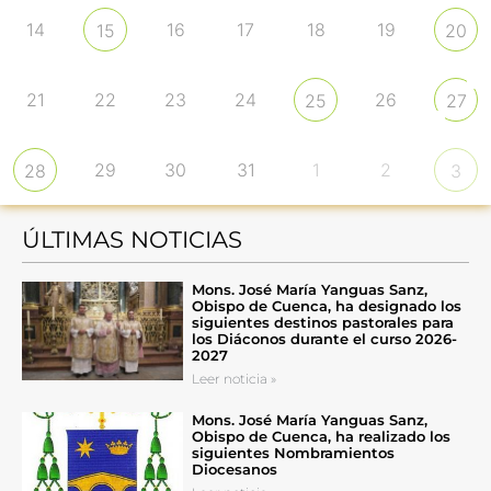
14
16
17
18
19
15
20
21
22
23
24
26
25
27
29
30
31
1
2
28
3
ÚLTIMAS NOTICIAS
Mons. José María Yanguas Sanz,
Obispo de Cuenca, ha designado los
siguientes destinos pastorales para
los Diáconos durante el curso 2026-
2027
Leer noticia »
Mons. José María Yanguas Sanz,
Obispo de Cuenca, ha realizado los
siguientes Nombramientos
Diocesanos