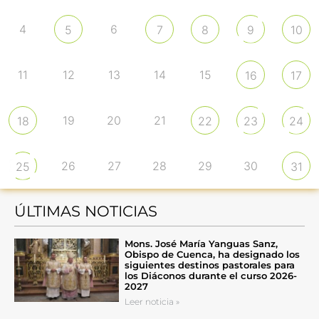
4
6
5
7
8
9
10
11
12
13
14
15
16
17
19
20
21
18
22
23
24
26
27
28
29
30
25
31
ÚLTIMAS NOTICIAS
Mons. José María Yanguas Sanz,
Obispo de Cuenca, ha designado los
siguientes destinos pastorales para
los Diáconos durante el curso 2026-
2027
Leer noticia »