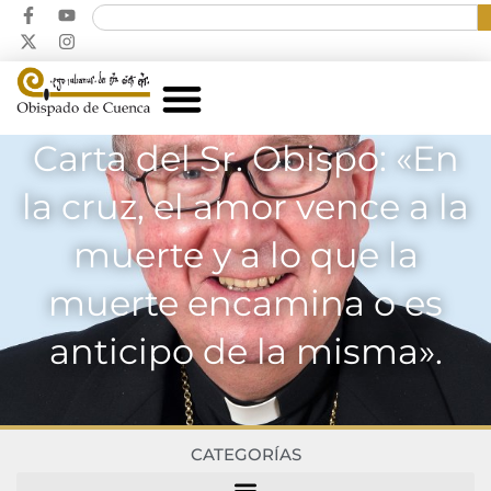
Carta del Sr. Obispo: «En
la cruz, el amor vence a la
muerte y a lo que la
muerte encamina o es
anticipo de la misma».
CATEGORÍAS