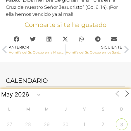
Pablo: “Dios me libre de gloriarme si no es en la
Cruz de nuestro Señor Jesucristo” (
Ga
, 6, 14). ¡Por
ella hemos vencido ya al mal!
Comparte si te ha gustado
ANTERIOR
SIGUIENTE
Homilía del Sr. Obispo en la Misa de la Cena del Señor, Jueves Santo
Homilía del Sr. Obispo en los Santos Oficios del Viernes Santo
CALENDARIO
L
M
M
J
V
S
D
27
28
29
30
1
2
3