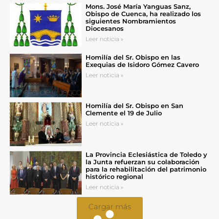
Mons. José María Yanguas Sanz,
Obispo de Cuenca, ha realizado los
siguientes Nombramientos
Diocesanos
Leer noticia »
Homilía del Sr. Obispo en las
Exequias de Isidoro Gómez Cavero
Leer noticia »
Homilía del Sr. Obispo en San
Clemente el 19 de Julio
Leer noticia »
La Provincia Eclesiástica de Toledo y
la Junta refuerzan su colaboración
para la rehabilitación del patrimonio
histórico regional
Leer noticia »
Cargar más