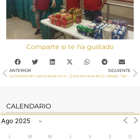
Comparte si te ha gustado
ANTERIOR
SIGUIENTE
La Diócesis de Cuenca pone en marcha la Delegación de Acogida y Atención a las Personas con Discapacidad
Carta semanal del Sr. Obispo: “Ser sacerdote, una vocación”
CALENDARIO
L
M
M
J
V
S
D