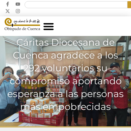
Cáritas Diocesana de
Cuenca agradece a los
292 voluntarios su
compromiso aportando
esperanza a las personas
más empobrecidas