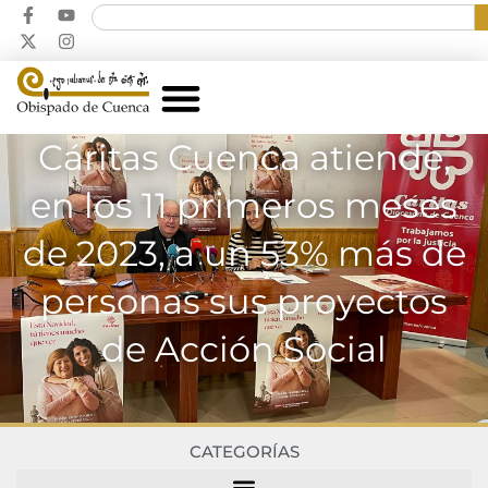
Cáritas Cuenca atiende,
en los 11 primeros meses
de 2023, a un 53% más de
personas sus proyectos
de Acción Social
CATEGORÍAS