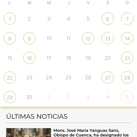
L
M
M
J
V
S
D
2
3
4
5
1
6
7
10
11
8
9
12
13
14
15
17
18
19
20
16
21
23
24
25
26
22
27
28
30
1
2
3
4
29
5
ÚLTIMAS NOTICIAS
Mons. José María Yanguas Sanz,
Obispo de Cuenca, ha designado los