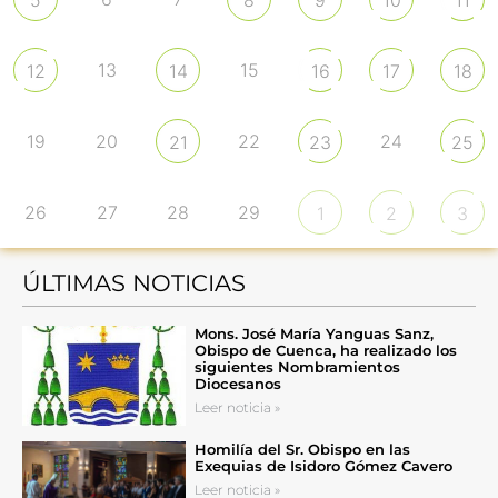
5
8
9
10
11
13
15
12
14
16
17
18
19
20
22
24
21
23
25
26
27
28
29
1
2
3
ÚLTIMAS NOTICIAS
Mons. José María Yanguas Sanz,
Obispo de Cuenca, ha realizado los
siguientes Nombramientos
Diocesanos
Leer noticia »
Homilía del Sr. Obispo en las
Exequias de Isidoro Gómez Cavero
Leer noticia »