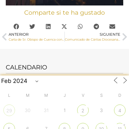
Comparte si te ha gustado
ANTERIOR
SIGUIENTE
Carta de Sr. Obispo de Cuenca con motivo de la solemnidad de San José
Comunicado de Cáritas Diocesana de Cuenca sobre la atención de personas en situación de vulnerabilidad ante el periodo de alarma sanitaria
CALENDARIO
L
M
M
J
V
S
D
30
31
1
3
29
2
4
+
6
7