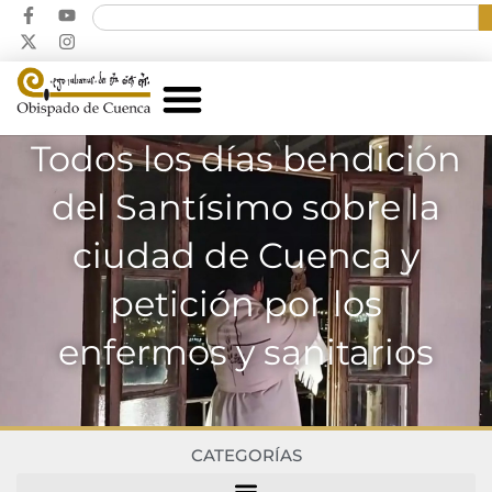
Todos los días bendición
del Santísimo sobre la
ciudad de Cuenca y
petición por los
enfermos y sanitarios
CATEGORÍAS