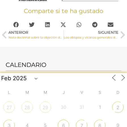
Comparte si te ha gustado
ANTERIOR
SIGUIENTE
Nota doctrinal sobre la objeción de conciencia: «Para la libertad nos ha liberado Cristo»
Los obispos y vicarios generales de la Provincia Eclesiástica de Toledo se reúnen en Guadalajara
CALENDARIO
L
M
M
J
V
S
D
30
31
1
27
28
29
2
4
5
9
3
6
7
8