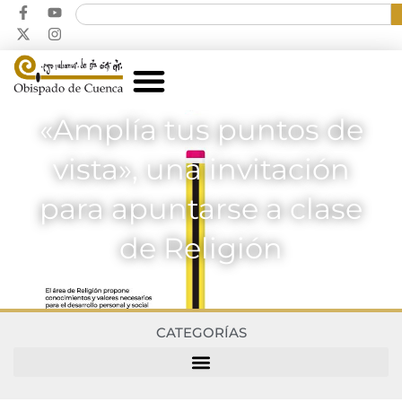
«Amplía tus puntos de
vista», una invitación
para apuntarse a clase
de Religión
CATEGORÍAS