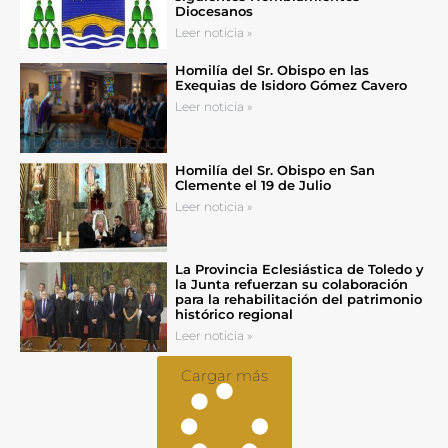
Diocesanos
Leer noticia »
Homilía del Sr. Obispo en las
Exequias de Isidoro Gómez Cavero
Leer noticia »
Homilía del Sr. Obispo en San
Clemente el 19 de Julio
Leer noticia »
La Provincia Eclesiástica de Toledo y
la Junta refuerzan su colaboración
para la rehabilitación del patrimonio
histórico regional
Leer noticia »
Cargar más