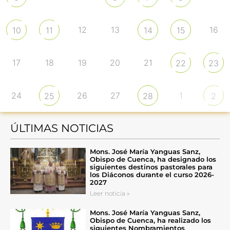
12
13
16
10
11
14
15
17
18
19
20
21
22
23
24
26
27
1
25
28
2
ÚLTIMAS NOTICIAS
Mons. José María Yanguas Sanz,
Obispo de Cuenca, ha designado los
siguientes destinos pastorales para
los Diáconos durante el curso 2026-
2027
Leer noticia »
Mons. José María Yanguas Sanz,
Obispo de Cuenca, ha realizado los
siguientes Nombramientos