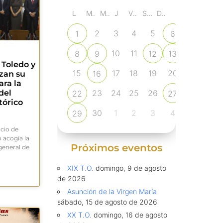
L
M
M
J
V
S
D
2
3
4
5
1
6
7
10
11
8
9
12
13
14
 Toledo y
15
17
18
19
20
16
21
rzan su
ara la
23
24
25
26
del
22
27
28
tórico
30
1
2
3
4
29
5
cio de
 acogía la
Próximos eventos
general de
XIX T.O.
domingo, 9 de agosto
de 2026
Asunción de la Virgen María
sábado, 15 de agosto de 2026
XX T.O.
domingo, 16 de agosto