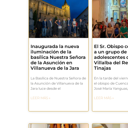
Inaugurada la nueva
El Sr. Obispo 
iluminación de la
a un grupo de
basílica Nuestra Señora
adolescentes d
de la Asunción en
Villalba del Re
Villanueva de la Jara
Tinajas
La Basílica de Nuestra Señora de
En la tarde del vierne
la Asunción de Villanueva de la
el obispo de Cuenc
Jara luce desde el
José María Yanguas
LEER MÁS »
LEER MÁS »