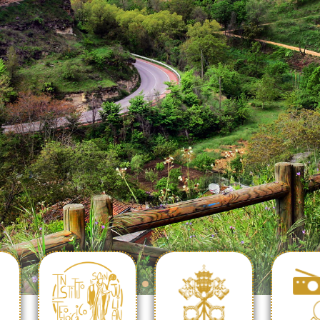
SAN JULIÁN
IA
SEDE
COMUN
TEOLÓGICO
SANTA
PORT
INSTITUTO