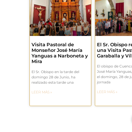
Visita Pastoral de
El Sr. Obispo r
Monseñor José María
una Visita Pas
Yanguas a Narboneta y
Garaballa y Víl
Mira
El obispo de Cuenc
José María Yanguas
El Sr. Obispo en la tarde del
el domingo, 28 de j
domingo 28 de Junio, ha
jornada
realizado esta tarde una
LEER MÁS »
LEER MÁS »