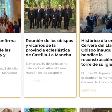
confirma
Reunión de los obispos
Histórico día e
y vicarios de la
Cervera del Llan
e las
provincia eclesiástica
Obispo inaugu
y y
de Castilla-La Mancha
bendice la
reconstrucción
El martes, 30 de junio, se ha
torre de su igl
celebrado en Albacete una
s, 3 de julio,
reunión de los obispos y
a, Monseñor
El lunes 29 de junio
,
grabado en la memo
LEER MÁS »
Cervera del Llano 
LEER MÁS »