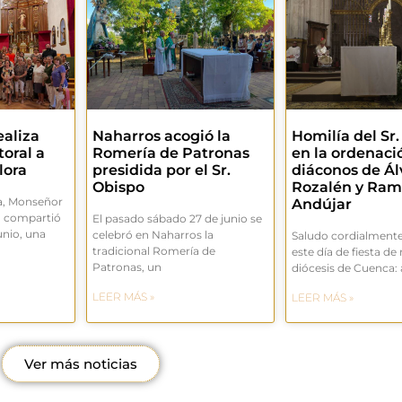
ealiza
Naharros acogió la
Homilía del Sr
toral a
Romería de Patronas
en la ordenaci
lora
presidida por el Sr.
diáconos de Ál
Obispo
Rozalén y Ra
a, Monseñor
Andújar
, compartió
El pasado sábado 27 de junio se
unio, una
celebró en Naharros la
Saludo cordialmente
tradicional Romería de
este día de fiesta de
Patronas, un
diócesis de Cuenca: 
LEER MÁS »
LEER MÁS »
Ver más noticias