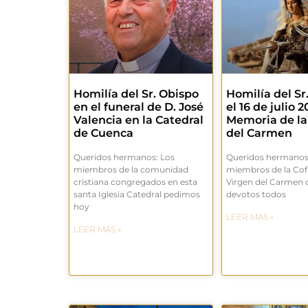
Homilía del Sr. Obispo
Homilía del Sr
en el funeral de D. José
el 16 de julio 2
Valencia en la Catedral
Memoria de la
de Cuenca
del Carmen
Queridos hermanos: Los
Queridos hermanos
miembros de la comunidad
miembros de la Cofr
cristiana congregados en esta
Virgen del Carmen 
santa Iglesia Catedral pedimos
devotos todos
hoy
LEER MÁS »
LEER MÁS »