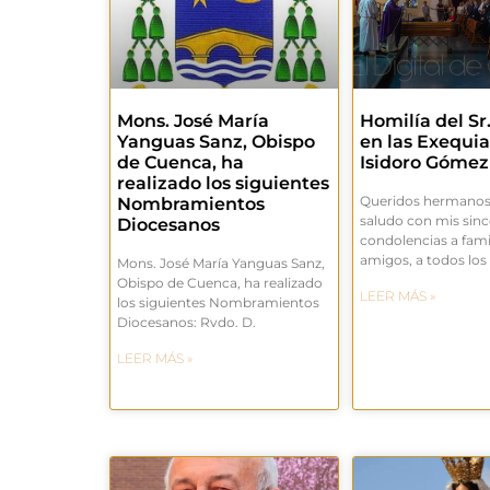
Mons. José María
Homilía del Sr
Yanguas Sanz, Obispo
en las Exequia
de Cuenca, ha
Isidoro Gómez
realizado los siguientes
Queridos hermanos.
Nombramientos
saludo con mis sinc
Diocesanos
condolencias a famil
amigos, a todos los
Mons. José María Yanguas Sanz,
Obispo de Cuenca, ha realizado
LEER MÁS »
los siguientes Nombramientos
Diocesanos: Rvdo. D.
LEER MÁS »