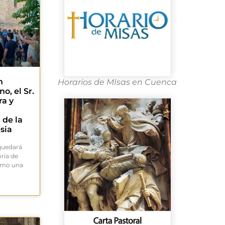
n
Horarios de MIsas en Cuenca
o, el Sr.
ra y
 de la
esia
 quedará
ria de
como una