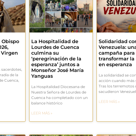
. Obispo
La Hospitalidad de
Solidaridad co
026,
Lourdes de Cuenca
Venezuela: un
 Virgen
culmina su
campaña para
‘peregrinación de la
transformar la
esperanza’ juntos a
en esperanza
 sacerdotes,
Monseñor José María
adía de la
La solidaridad se co
Yanguas
de Cuenca,
acción cuando más s
Tras los terremotos
La Hospitalidad Diocesana de
sacudieron Venezue
Nuestra Señora de Lourdes de
Cuenca ha completado con un
LEER MÁS »
balance histórico
LEER MÁS »