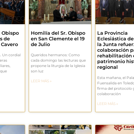
. Obispo
Homilía del Sr. Obispo
La Provincia
s de
en San Clemente el 19
Eclesiástica de
 Cavero
de Julio
la Junta refue
colaboración p
 Un cordial
Queridos hermanos: Como
rehabilitación 
eras
cada domingo las lecturas que
patrimonio his
iares,
propone la liturgia de la Iglesia
regional
 que
son luz
Esta mañana, el Pala
LEER MÁS »
Fuensalida en Toledo
firma del protocolo 
colaboración
LEER MÁS »