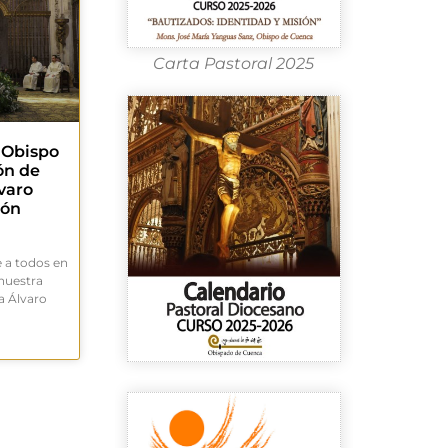
Carta Pastoral 2025
. Obispo
ón de
varo
món
 a todos en
 nuestra
a Álvaro