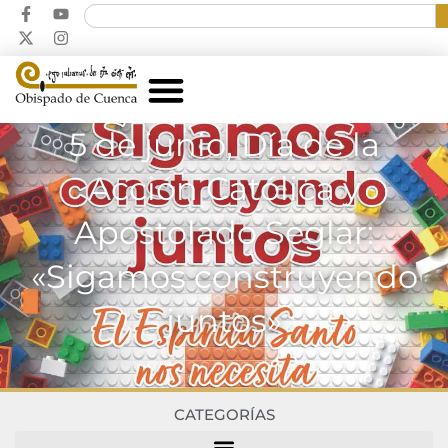
5 de junio, Día de la
Acción Católica y
Apostolado Seglar:
«Sigamos construyendo
juntos»
CATEGORÍAS