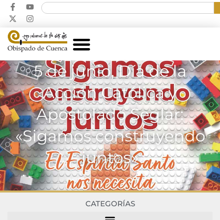
5 de junio, Día de la
Acción Católica y
Apostolado Seglar:
«Sigamos construyendo
juntos»
CATEGORÍAS