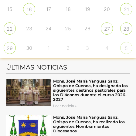
15
17
18
19
20
16
21
23
24
25
26
22
27
28
30
1
2
3
4
29
5
ÚLTIMAS NOTICIAS
Mons. José María Yanguas Sanz,
Obispo de Cuenca, ha designado los
siguientes destinos pastorales para
los Diáconos durante el curso 2026-
2027
Leer noticia »
Mons. José María Yanguas Sanz,
Obispo de Cuenca, ha realizado los
siguientes Nombramientos
Diocesanos