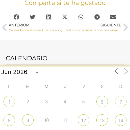
Comparte si te ha gustado
ANTERIOR
SIGUIENTE
Cáritas Diocesana de Cuenca apoya la respuesta humanitaria de las Cáritas centroamericanas a las víctimas del huracán “Eta”
Testimonios de misioneros conquenses en el Día del Misionero Diocesano
CALENDARIO
L
M
M
J
V
S
D
2
3
4
5
1
6
7
10
11
8
9
12
13
14