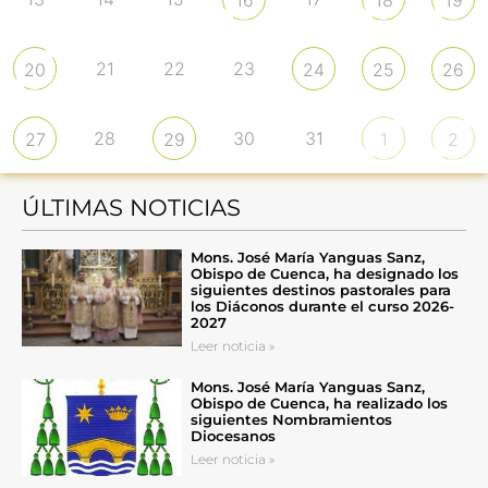
21
22
23
20
24
25
26
28
30
31
27
29
1
2
ÚLTIMAS NOTICIAS
Mons. José María Yanguas Sanz,
Obispo de Cuenca, ha designado los
siguientes destinos pastorales para
los Diáconos durante el curso 2026-
2027
Leer noticia »
Mons. José María Yanguas Sanz,
Obispo de Cuenca, ha realizado los
siguientes Nombramientos
Diocesanos
Leer noticia »