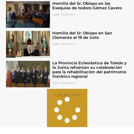
Homilía del Sr. Obispo en las
Exequias de Isidoro Gómez Cavero
Leer noticia »
Homilía del Sr. Obispo en San
Clemente el 19 de Julio
Leer noticia »
La Provincia Eclesiástica de Toledo y
la Junta refuerzan su colaboración
para la rehabilitación del patrimonio
histórico regional
Leer noticia »
Cargar más