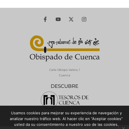
Calle Obispo Valero, 1
Cuenca
DESCUBRE
Usamos cookies para mejorar su experiencia de navegación y
© 2026 Diócesis de Cuenca - Todos los derechos reservados
analizar nuestro tráfico web. Al hacer clic en “Aceptar cookies”
Política de Privacidad / Aviso Legal
Política de Cookies
usted da su consentimiento a nuestro uso de las cookies.