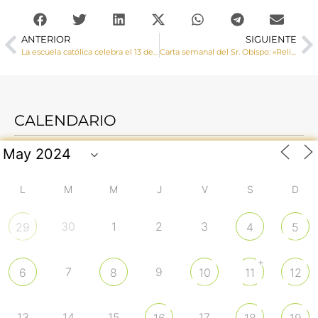
ANTERIOR
SIGUIENTE
La escuela católica celebra el 13 de mayo el Día Mundial de la Educación Católica
Carta semanal del Sr. Obispo: «Religiones y amistad social»
CALENDARIO
L
M
M
J
V
S
D
30
1
2
3
29
4
5
+
7
9
6
8
10
11
12
13
14
15
17
16
18
19