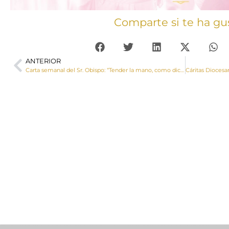
Comparte si te ha gu
ANTERIOR
Carta semanal del Sr. Obispo: “Tender la mano, como dice el Papa, es un signo: un signo que recuerda inmediatamente la proximidad, la solidaridad, el amor”