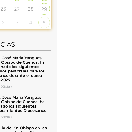
26
27
28
29
2
3
4
5
ICIAS
. José María Yanguas
, Obispo de Cuenca, ha
nado los siguientes
nos pastorales para los
nos durante el curso
-2027
oticia »
. José María Yanguas
, Obispo de Cuenca, ha
zado los siguientes
ramientos Diocesanos
oticia »
ía del Sr. Obispo en las