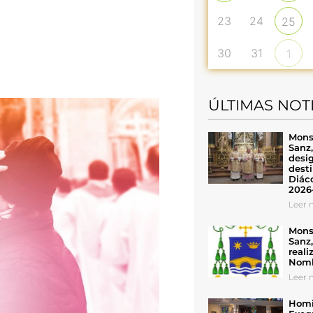
23
24
25
30
31
1
ÚLTIMAS NOT
Mons
Sanz
desig
desti
Diáco
2026
Leer n
Mons
Sanz
reali
Nomb
Leer n
Homil