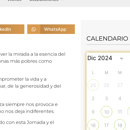
nkedIn
WhatsApp
CALENDARIO
er la mirada a la esencia del
rsonas más pobres como
L
M
M
mprometer la vida y a
26
27
25
ar, de la generosidad y del
2
3
4
za siempre nos provoca e
 no nos deja indiferentes.
9
11
10
do con esta Jornada y el
17
16
18