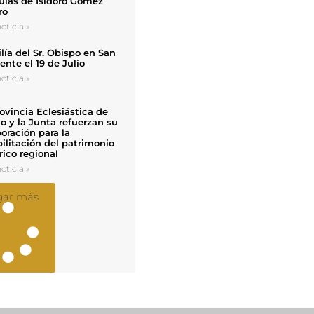
uias de Isidoro Gómez
ro
oticia »
ía del Sr. Obispo en San
nte el 19 de Julio
oticia »
ovincia Eclesiástica de
o y la Junta refuerzan su
oración para la
ilitación del patrimonio
rico regional
oticia »
gar más