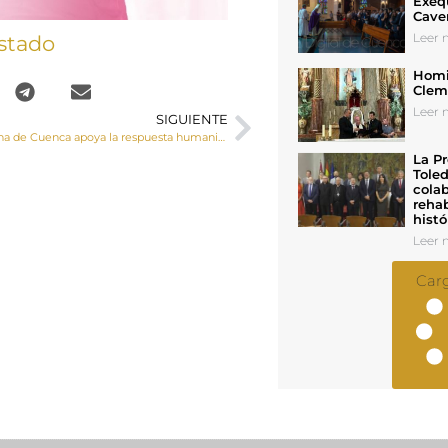
Exeq
Cave
Leer n
stado
Homil
Cleme
Leer n
SIGUIENTE
Cáritas Diocesana de Cuenca apoya la respuesta humanitaria de las Cáritas centroamericanas a las víctimas del huracán “Eta”
La Pr
Toled
colab
rehab
histó
Leer n
Car