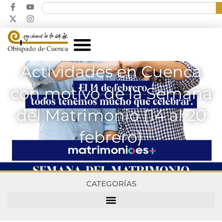
Actividades en Cuenca
con motivo de la Semana
del Matrimonio (14 al 20
febrero)
CATEGORÍAS