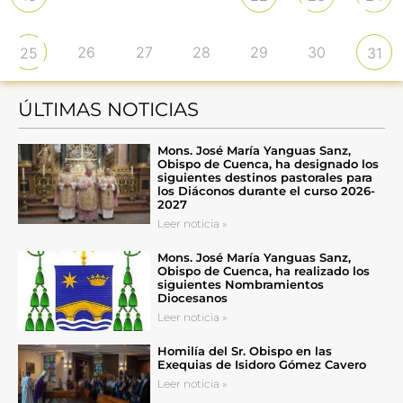
26
27
28
29
30
25
31
ÚLTIMAS NOTICIAS
Mons. José María Yanguas Sanz,
Obispo de Cuenca, ha designado los
siguientes destinos pastorales para
los Diáconos durante el curso 2026-
2027
Leer noticia »
Mons. José María Yanguas Sanz,
Obispo de Cuenca, ha realizado los
siguientes Nombramientos
Diocesanos
Leer noticia »
Homilía del Sr. Obispo en las
Exequias de Isidoro Gómez Cavero
Leer noticia »