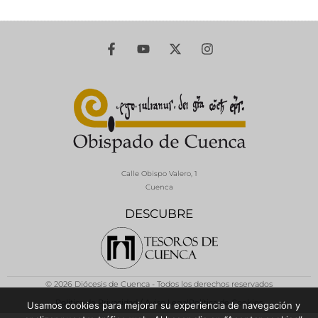
Calle Obispo Valero, 1
Cuenca
DESCUBRE
© 2026 Diócesis de Cuenca - Todos los derechos reservados
Política de Privacidad / Aviso Legal
Política de Cookies
Usamos cookies para mejorar su experiencia de navegación y