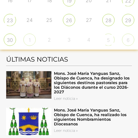
16
17
18
20
21
19
22
24
25
27
23
26
28
29
2
3
4
30
1
5
6
ÚLTIMAS NOTICIAS
Mons. José María Yanguas Sanz,
Obispo de Cuenca, ha designado los
siguientes destinos pastorales para
los Diáconos durante el curso 2026-
2027
Leer noticia »
Mons. José María Yanguas Sanz,
Obispo de Cuenca, ha realizado los
siguientes Nombramientos
Diocesanos
Leer noticia »