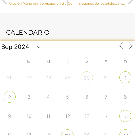
Oración Mariana en preparación de la XVI Asamblea General Ordinaria del Sínodo de los Obispo
Confirmaciones de los adolescentes de las parroquias de Villalpardo, Villarta y El Herrumblar en el Santuario de Ntra. Sra. de Consolación
CALENDARIO
L
M
M
J
V
S
D
26
27
28
29
31
30
1
3
4
5
6
7
8
2
9
10
11
12
13
14
15