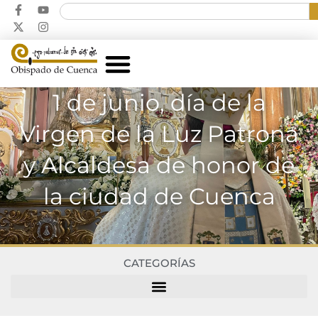
1 de junio, día de la
Virgen de la Luz Patrona
y Alcaldesa de honor de
la ciudad de Cuenca
CATEGORÍAS